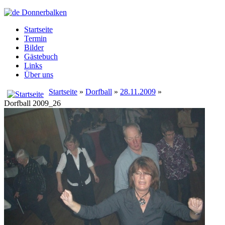
Startseite
Termin
Bilder
Gästebuch
Links
Über uns
Startseite
»
Dorfball
»
28.11.2009
»
Dorfball 2009_26