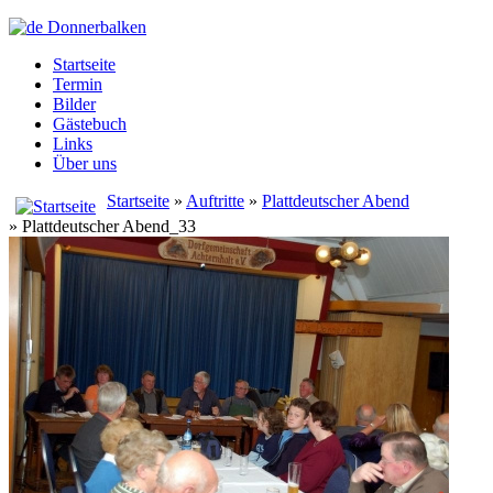
Startseite
Termin
Bilder
Gästebuch
Links
Über uns
Startseite
»
Auftritte
»
Plattdeutscher Abend
» Plattdeutscher Abend_33