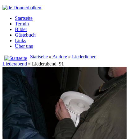
Startseite
Termin
Bilder
Gästebuch
Links
Über uns
Startseite
»
Andere
»
Liederlicher
Liederabend
» Liederabend_91