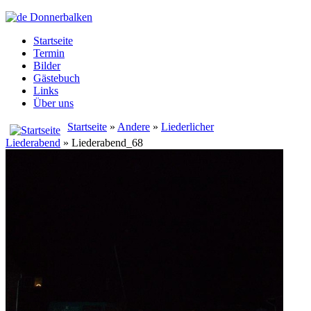
Startseite
Termin
Bilder
Gästebuch
Links
Über uns
Startseite
»
Andere
»
Liederlicher
Liederabend
» Liederabend_68