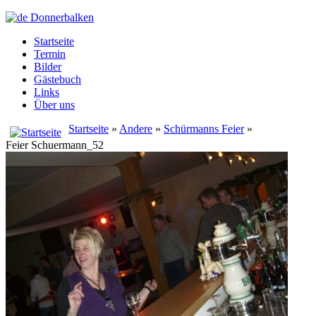
Startseite
Termin
Bilder
Gästebuch
Links
Über uns
Startseite
»
Andere
»
Schürmanns Feier
»
Feier Schuermann_52