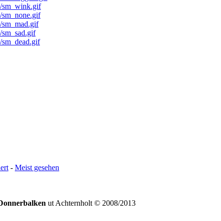
ert
-
Meist gesehen
Donnerbalken
ut Achternholt © 2008/2013