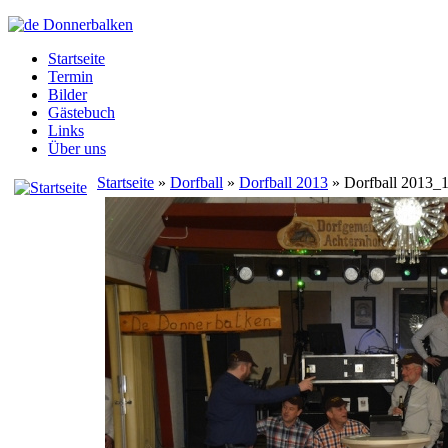
Startseite
Termin
Bilder
Gästebuch
Links
Über uns
Startseite
»
Dorfball
»
Dorfball 2013
» Dorfball 2013_