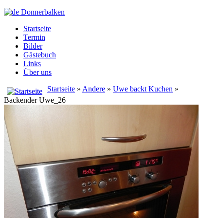
Startseite
Termin
Bilder
Gästebuch
Links
Über uns
Startseite
»
Andere
»
Uwe backt Kuchen
»
Backender Uwe_26