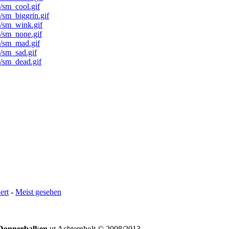
ert
-
Meist gesehen
Donnerbalken
ut Achternholt © 2008/2013